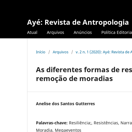
Ayé: Revista de Antropologia
Atual
Arquivos
Anúncios
Política Editoria
Início
/
Arquivos
/
v. 2 n. 1 (2020): Ayé: Revista de
As diferentes formas de re
remoção de moradias
Anelise dos Santos Gutterres
Palavras-chave:
Resiliência;, Resistências, Narr
Moradia, Megaeventos