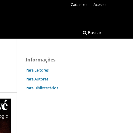
Cadastro
Acesso
Buscar
Informações
Para Leitores
Para Autores
Para Bibliotecários