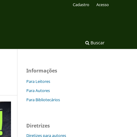
Cadastro
Acesso
Buscar
Informações
Para Leitores
Para Autores
Para Bibliotecários
Diretrizes
Diretizes para autores