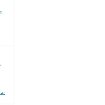
e:
:
a
 4.0