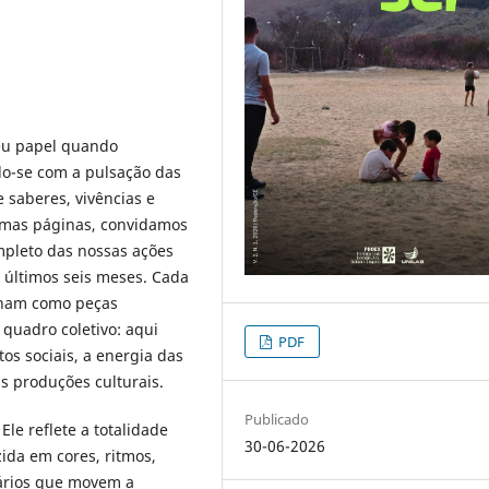
eu papel quando
o-se com a pulsação das
 saberes, vivências e
imas páginas, convidamos
pleto das nossas ações
 últimos seis meses. Cada
onam como peças
quadro coletivo: aqui
PDF
os sociais, a energia das
as produções culturais.
Publicado
le reflete a totalidade
30-06-2026
da em cores, ritmos,
ários que movem a