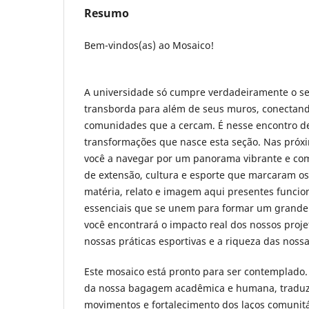
Resumo
Bem-vindos(as) ao Mosaico!
A universidade só cumpre verdadeiramente o s
transborda para além de seus muros, conectand
comunidades que a cercam. É nesse encontro de
transformações que nasce esta seção. Nas próx
você a navegar por um panorama vibrante e com
de extensão, cultura e esporte que marcaram os
matéria, relato e imagem aqui presentes funci
essenciais que se unem para formar um grande 
você encontrará o impacto real dos nossos projet
nossas práticas esportivas e a riqueza das noss
Este mosaico está pronto para ser contemplado. E
da nossa bagagem acadêmica e humana, traduzi
movimentos e fortalecimento dos laços comunit