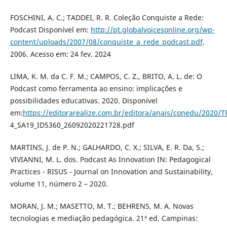
FOSCHINI, A. C.; TADDEI, R. R. Coleção Conquiste a Rede:
Podcast Disponível em:
http://pt.globalvoicesonline.org/wp-
content/uploads/2007/08/conquiste_a_rede_podcast.pdf
.
2006. Acesso em: 24 fev. 2024
LIMA, K. M. da C. F. M.; CAMPOS, C. Z., BRITO, A. L. de: O
Podcast como ferramenta ao ensino: implicações e
possibilidades educativas. 2020. Disponível
em:
https://editorarealize.com.br/editora/anais/conedu/202
4_SA19_ID5360_26092020221728.pdf
MARTINS, J. de P. N.; GALHARDO, C. X.; SILVA, E. R. Da, S.;
VIVIANNI, M. L. dos. Podcast As Innovation IN: Pedagogical
Practices - RISUS - Journal on Innovation and Sustainability,
volume 11, número 2 – 2020.
MORAN, J. M.; MASETTO, M. T.; BEHRENS, M. A. Novas
tecnologias e mediação pedagógica. 21ª ed. Campinas: